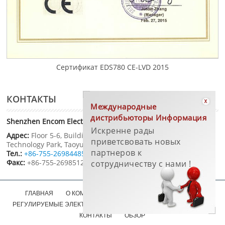
Сертификат EDS780 CE-LVD 2015
КОНТАКТЫ
Международные
дистрибьюторы Информация
Shenzhen Encom Electric Technologies Co.Ltd.
Искренне рады
Адрес:
Floor 5-6, Building 4, Pingshan Minqi Science &
приветсвовать новых
Technology Park, Taoyuan Str., Nanshan District，Shenzhen
партнеров к
Тел.:
+86-755-26984485
Факс:
+86-755-26985120
сотрудничеству с нами !
ГЛАВНАЯ
О КОМПАНИИ
ПРОДУКЦИЯ
ЧАСТОТНО-
РЕГУЛИРУЕМЫЕ ЭЛЕКТРОПРИВОДЫ (ЧРП)
ОБСЛУЖИВАНИЕ
КОНТАКТЫ
ОБЗОР