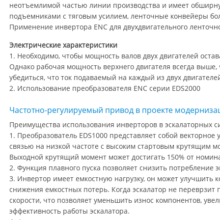
неотъемлимой частью линии производства и имеет обширн
подъемниками с тяговым усилием, ленточные конвейеры бо
Применение инвертора ENC для двухдвигательного ленточно
Электрические характеристики
1. Необходимо, чтобы мощность валов двух двигателей оста
Однако рабочая мощность верхнего двигателя всегда выше,
убедиться, что ток подаваемый на каждый из двух двигателе
2. Использование преобразователя ENC серии EDS2000
Частотно-регулируемый привод в проекте модерниза
Преимущества использования инверторов в эскалаторных с
1. Преобразователь EDS1000 представляет собой векторное 
связью на низкой частоте с высоким стартовым крутящим м
Выходной крутящий момент может достигать 150% от номинал
2. Функция плавного пуска позволяет снизить потребление 
3. Инвертор имеет емкостную нагрузку, он может улучшить
снижения емкостных потерь. Когда эскалатор не переврзит 
скорости, что позволяет уменьшить износ компонентов, уве
эффективность работы эскалатора.