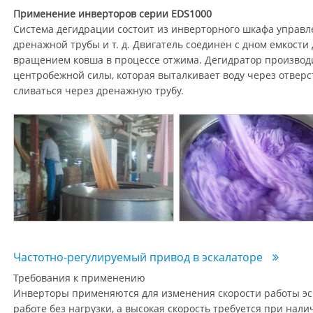
Применение инверторов серии EDS1000
Система дегидрации состоит из инверторного шкафа управле
дренажной трубы и т. д. Двигатель соединен с дном емкости
вращением ковша в процессе отжима. Дегидратор производи
центробежной силы, которая выталкивает воду через отверст
сливаться через дренажную трубу.
Частотно-регулируемый привод в эскалаторе
Требования к применению
Инверторы применяются для изменения скорости работы эск
работе без нагрузки, а высокая скорость требуется при нал