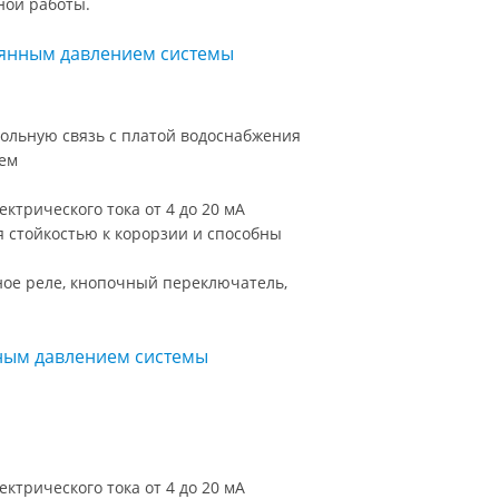
ной работы.
оянным давлением системы
кольную связь с платой водоснабжения
ием
ктрического тока от 4 до 20 мА
я стойкостью к корорзии и способны
ное реле, кнопочный переключатель,
нным давлением системы
ктрического тока от 4 до 20 мА