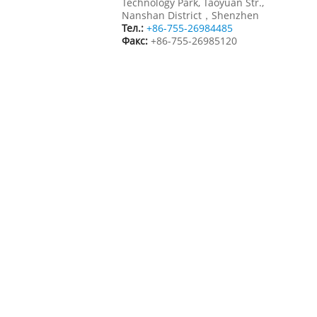
Technology Park, Taoyuan Str.,
Nanshan District，Shenzhen
Тел.:
+86-755-26984485
Факс:
+86-755-26985120