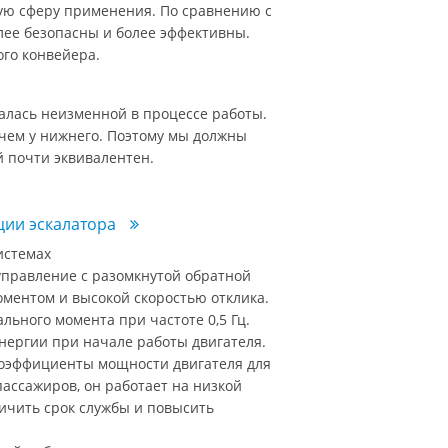
ую сферу применения. По сравнению с
лее безопасны и более эффективны.
го конвейера.
валась неизменной в процессе работы.
 чем у нижнего. Поэтому мы должны
й почти эквивалентен.
ции эскалатора
истемах
управление с разомкнутой обратной
оментом и высокой скоростью отклика.
ьного момента при частоте 0,5 Гц.
энергии при начале работы двигателя.
 коэффициенты мощности двигателя для
пассажиров, он работает на низкой
личить срок службы и повысить